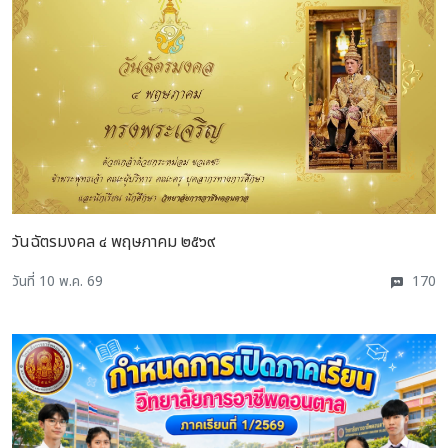
วันฉัตรมงคล ๔ พฤษภาคม ๒๕๖๙
วันที่ 10 พ.ค. 69
170